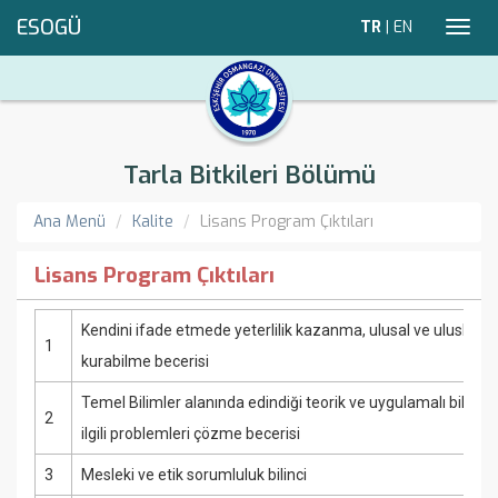
ESOGÜ
TR
|
EN
Toggl
navig
Tarla Bitkileri Bölümü
Ana Menü
Kalite
Lisans Program Çıktıları
Lisans Program Çıktıları
Kendini ifade etmede yeterlilik kazanma, ulusal ve uluslararas
1
kurabilme becerisi
Temel Bilimler alanında edindiği teorik ve uygulamalı bilgileri k
2
ilgili problemleri çözme becerisi
3
Mesleki ve etik sorumluluk bilinci