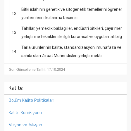
Bitki ıslahının genetik ve sitogenetik temellerini öğrenerek m
12
yöntemlerini kullanma becerisi
Tahıllar, yemeklik baklagiller, endüstri bitkileri, çayır mer’a 
13
yetiştirme teknikleri ile ilgili kuramsal ve uygulamalı bilgiler
Tarla ürünlerinin kalite, standardizasyon, muhafaza ve paza
14
sahibi olan Ziraat Mühendisleri yetiştirmektir.
Son Güncelleme Tarihi: 17.10.2024
Kalite
Bölüm Kalite Politikaları
Kalite Komisyonu
Vizyon ve Misyon