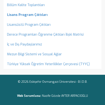
Bölüm Kalite Toplantıları
Lisans Program Çıktıları
Lisansüstü Program Çıktıları
Derece Programları Öğrenme Çıktıları İlişki Matrisi
İç ve Dış Paydaşlarımız
Mezun Bilgi Sistemi ve Sosyal Ağlar
Türkiye Yüksek Öğretim Yeterlilikler Çerçevesi (TYYÇ)
© 2026 Eskişehir Osmangazi Üniversitesi -
B.İ.D.B.
Web Sorumlusu:
Nazife Gözde AYTER ARPACIOĞLU