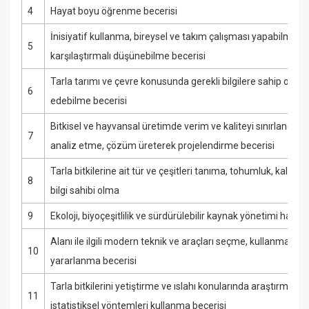
4
Hayat boyu öğrenme becerisi
İnisiyatif kullanma, bireysel ve takım çalışması yapabilme,
5
karşılaştırmalı düşünebilme becerisi
Tarla tarımı ve çevre konusunda gerekli bilgilere sahip olma v
6
edebilme becerisi
Bitkisel ve hayvansal üretimde verim ve kaliteyi sınırlandıran
7
analiz etme, çözüm üreterek projelendirme becerisi
Tarla bitkilerine ait tür ve çeşitleri tanıma, tohumluk, kalite v
8
bilgi sahibi olma
9
Ekoloji, biyoçeşitlilik ve sürdürülebilir kaynak yönetimi hakkı
Alanı ile ilgili modern teknik ve araçları seçme, kullanma ve b
10
yararlanma becerisi
Tarla bitkilerini yetiştirme ve ıslahı konularında araştırma
11
istatistiksel yöntemleri kullanma becerisi